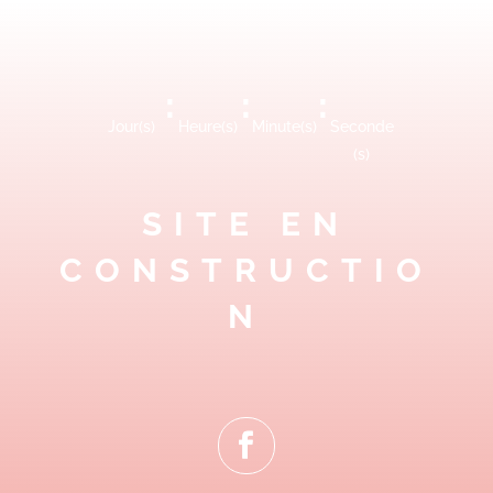
:
:
:
Jour(s)
Heure(s)
Minute(s)
Seconde
(s)
SITE EN
CONSTRUCTIO
N